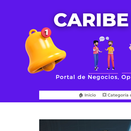
🏠 Inicio
💥 Categoría 