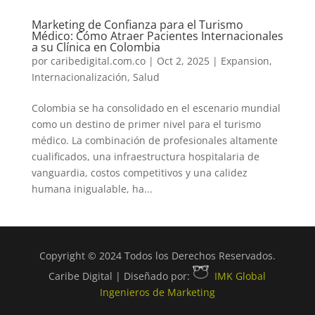
Marketing de Confianza para el Turismo
Médico: Cómo Atraer Pacientes Internacionales
a su Clínica en Colombia
por
caribedigital.com.co
|
Oct 2, 2025
|
Expansion
,
Internacionalización
,
Salud
Colombia se ha consolidado en el escenario mundial
como un destino de primer nivel para el turismo
médico. La combinación de profesionales altamente
cualificados, una infraestructura hospitalaria de
vanguardia, costos competitivos y una calidez
humana inigualable, ha...
Copyright © 2024 Todos los Derechos Reservados.
Caribe Digital | Diseñado por:
IMK Global
Ingenieros de Marketing