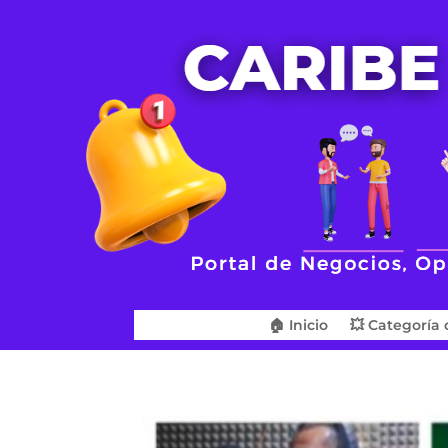
🏠 Inicio
💥 Categoría 