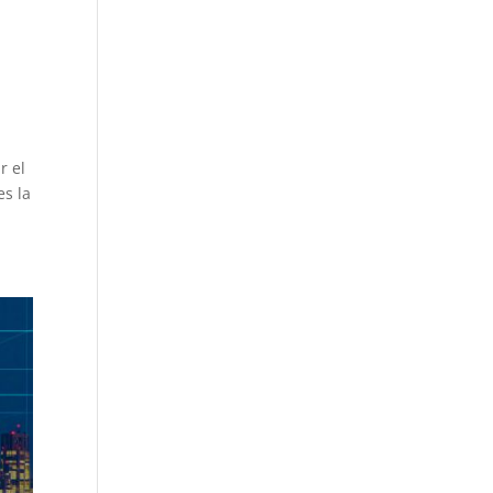
r el
es la