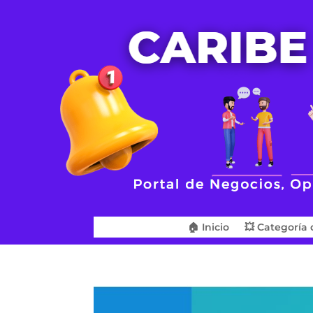
🏠 Inicio
💥 Categoría 