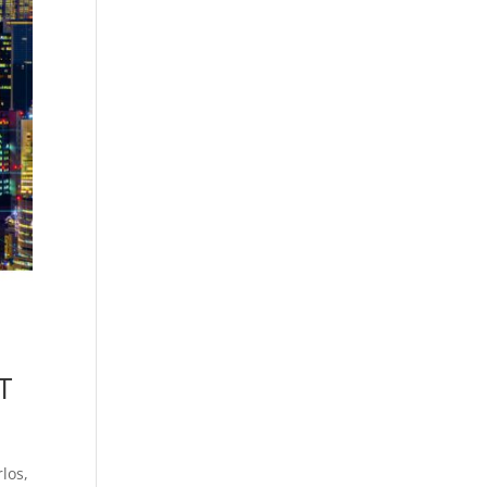
T
los,