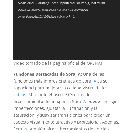
Reproductor
Media error: Format(s) not supported or source(s) not found
de
Descargar archivo: https://juliancastiblanco.com/web/wp-
vídeo
content/uploads/2024/02/tokyo-walk.mp4?_=1
Video tomado de la página oficial de OPENAI
Funciones Destacadas de Sora IA:
Una de las
funciones más impresionantes de Sora
IA
es su
capacidad para mejorar la calidad visual de los
videos
. Mediante el uso de técnicas de
procesamiento de imágenes, Sora
IA
puede corregir
imperfecciones, ajustar la iluminación y la
saturación, y suavizar transiciones para crear un
aspecto visualmente atractivo y profesional. Además,
Sora
IA
también ofrece herramientas de edición