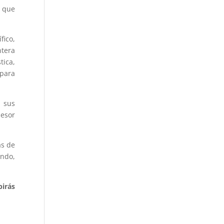
) que
fico,
ntera
tica,
 para
r sus
sesor
as de
undo,
birás