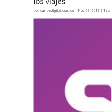
los viajes
por
caribedigital.com.co
|
Nov 26, 2018
|
Tecn