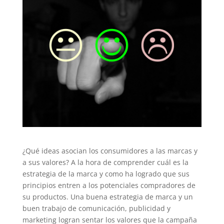
¿Qué ideas asocian los consumidores a las marcas y
a sus valores? A la hora de comprender cuál es la
estrategia de la marca y como ha logrado que sus
principios entren a los potenciales compradores de
su productos. Una buena estrategia de marca y un
buen trabajo de comunicación, publicidad y
marketing logran sentar los valores que la campaña