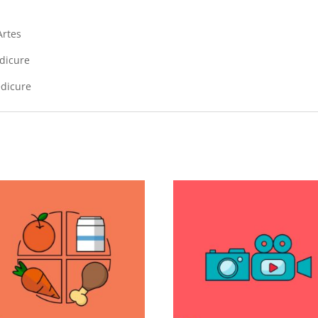
Artes
edicure
dicure