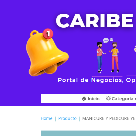
🏠 Inicio
💥 Categoría 
Home
Producto
MANICURE Y PEDICURE Y