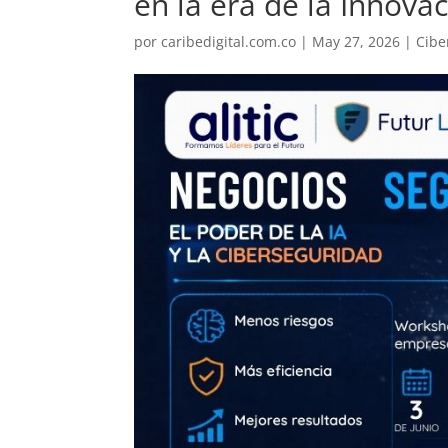
en la era de la Innova
por
caribedigital.com.co
|
May 27, 2026
|
Cibe