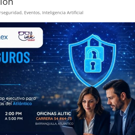
ción
rseguridad
,
Eventos
,
Inteligencia Artificial