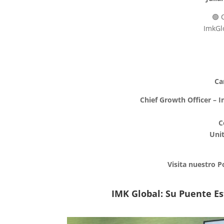
🟢 
ImkGl
Ca
Chief Growth Officer – 
C
Unit
Visita nuestro P
IMK Global: Su Puente E