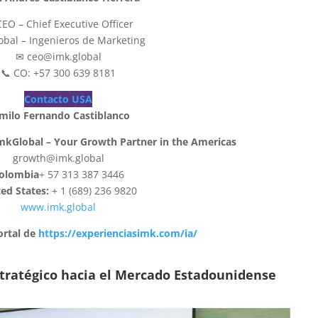
CEO – Chief Executive Officer
obal – Ingenieros de Marketing
✉ ceo@imk.global
📞 CO: +57 300 639 8181
Contacto USA
milo Fernando Castiblanco
ImkGlobal – Your Growth Partner in the Americas
growth@imk.global
olombia
+ 57 313 387 3446
ed States:
+ 1 (689) 236 9820
www.imk.global
ortal de
https://experienciasimk.com/ia/
stratégico hacia el Mercado Estadounidense