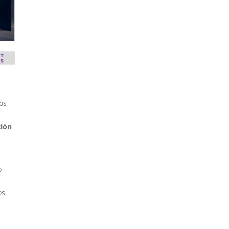
jos
ción
o
os