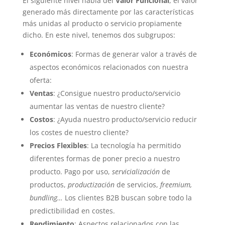
El siguiente nivel habla del
Valor Funcional
, el valor
generado más directamente por las características
más unidas al producto o servicio propiamente
dicho. En este nivel, tenemos dos subgrupos:
Económicos
: Formas de generar valor a través de
aspectos económicos relacionados con nuestra
oferta:
Ventas
: ¿Consigue nuestro producto/servicio
aumentar las ventas de nuestro cliente?
Costos
: ¿Ayuda nuestro producto/servicio reducir
los costes de nuestro cliente?
Precios Flexibles
: La tecnología ha permitido
diferentes formas de poner precio a nuestro
producto. Pago por uso,
servicialización
de
productos,
productización
de servicios,
freemium,
bundling…
Los clientes B2B buscan sobre todo la
predictibilidad en costes.
Rendimiento
: Aspectos relacionados con las