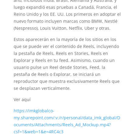
año, incluidos India, Brasil, Alemania y Australia, y
luego expandió esas pruebas a Canadá, Francia, el
Reino Unido y los EE. UU. Los primeros en adoptar el
nuevo formato incluyen marcas como BMW, Nestlé
(Nespresso), Louis Vuitton, Netflix, Uber y otras.
Estos aparecerán en la mayoría de los sitios en los
que se puede ver el contenido de Reels, incluyendo
la pestaña de Reels, Reels en Stories, Reels en
Explorar y Reels en tu feed. Asimismo, cuando un
usuario pulse un Reel desde Stories, Feed, la
pestaña de Reels o Explorar, se iniciará un
reproductor que muestra exclusivamente Reels que
se desplazan verticalmente.
Ver aquí
https://imkglobalco-
my.sharepoint.com/:v:/r/personal/data_imk_global/D
ocuments/Attachments/Reels_Ad_Mockup.mp4?
csf=1&web=1&e=4RC4c3