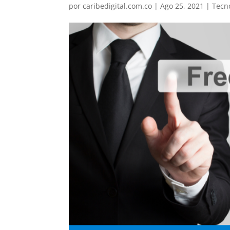
por
caribedigital.com.co
|
Ago 25, 2021
|
Tecn