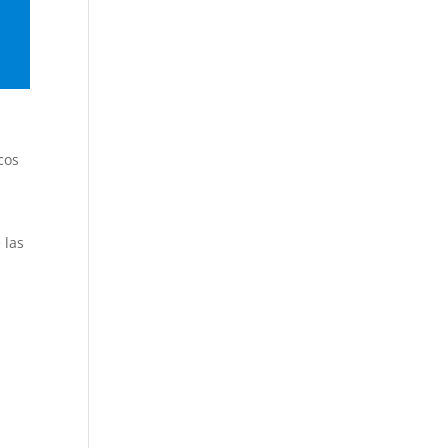
cos
 las