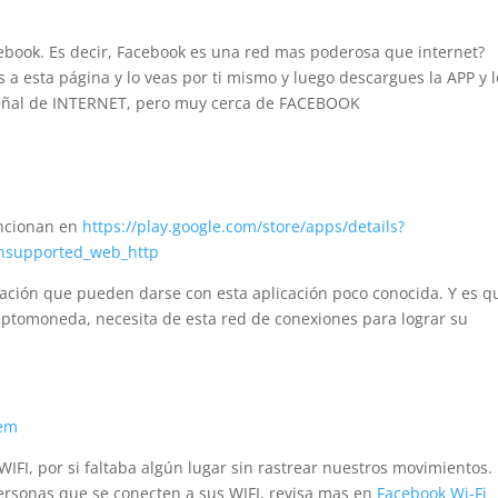
cebook. Es decir, Facebook es una red mas poderosa que internet?
s a esta página y lo veas por ti mismo y luego descargues la APP y l
 señal de INTERNET, pero muy cerca de FACEBOOK
encionan en
https://play.google.com/store/apps/details?
nsupported_web_http
cación que pueden darse con esta aplicación poco conocida. Y es q
riptomoneda, necesita de esta red de conexiones para lograr su
iem
IFI, por si faltaba algún lugar sin rastrear nuestros movimientos.
ersonas que se conecten a sus WIFI, revisa
mas
en
Facebook Wi-Fi