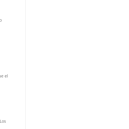
o
ue el
 Los