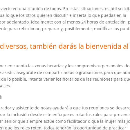
vierte en una reunión de todos. En estas situaciones, es útil solicit
ua lo que los otros quieren discutir e inserta lo que puedas en la
por adelantado, idealmente con al menos 24 horas de antelación, 
iente para reflexionar, preparar y, posiblemente, modificar los pun
diversos, también darás la bienvenida al
ener en cuenta las zonas horarias y los compromisos personales de
e asistir, asegúrate de compartir notas o grabaciones para que aún
e lo posible, intenta variar los horarios de las reuniones para qu
veces.
n
trador y asistente de notas ayudará a que tus reuniones se desarr
r la inclusión desde este enfoque es rotar los roles para preveni
r senior que siempre actúe como facilitador o que la mujer más j
n que los roles roten, todos tendrán la oportunidad de practicar