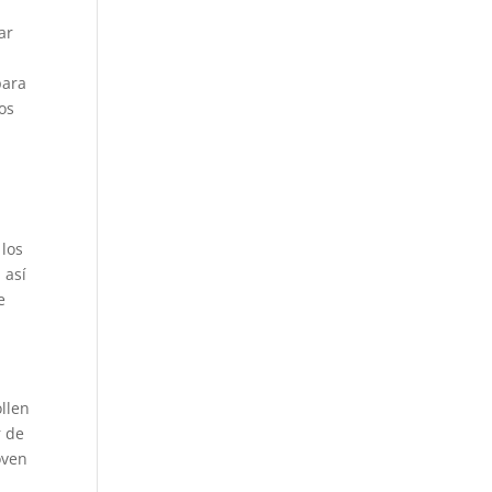
ar
para
tos
 los
 así
e
ollen
r de
oven