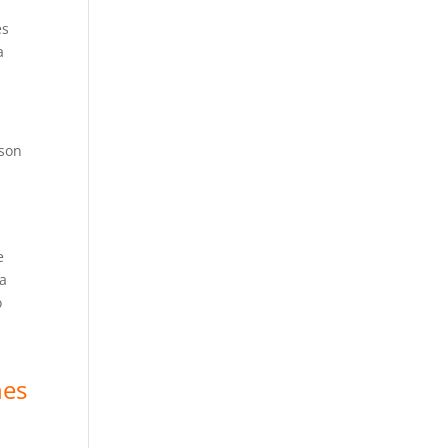
és
a
 son
e
da
o
nes