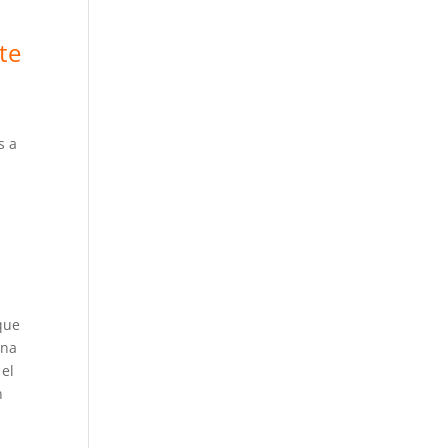
te
s a
que
una
 el
n