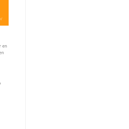
r en
 en
e