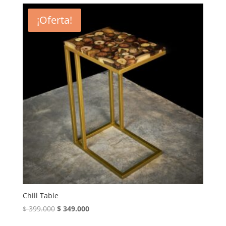
¡Oferta!
Chill Table
El
El
$
399.000
$
349.000
precio
precio