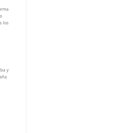
forma
ño
s los
eba y
paña