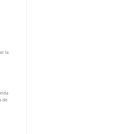
ar la
ponda
a de