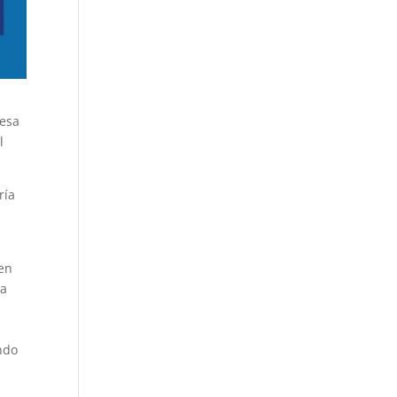
resa
l
ría
sen
la
ndo