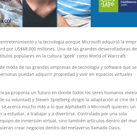
l entretenimiento y la tecnología porque Microsoft adquirió la emp
zard por US$68.000 millones. Una de las grandes desarrolladoras de
tulos populares en la cultura “geek” como World of Warcraft.
 de moda de las grandes empresas de tecnología y software que se
personas puedan adquirir propiedad y vivir en espacios virtuales
trix ya proponía un futuro en donde todos los seres humanos vivie
 su voluntad) y Steven Spielberg dirigió la adaptación al cine de 
e se acerca mucho más a lo que Alphabeth o Microsoft quieren: un
a estudiar, a trabajar y a divertirse. Controlado por una sola
equipo de inmersión virtual, sino también artículos dentro del mu
uieran crear negocios dentro del metaverso llamado Oasis.