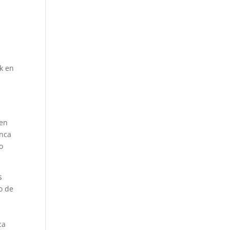
ck en
 en
unca
o
s
o de
n
ca