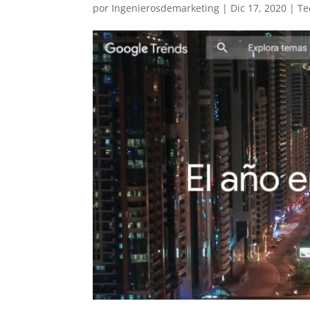
por
Ingenierosdemarketing
|
Dic 17, 2020
|
Te