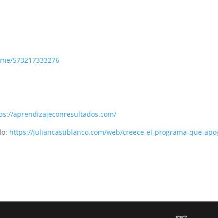
a.me/573217333276
ps://aprendizajeconresultados.com/
lo:
https://juliancastiblanco.com/web/creece-el-programa-que-apo