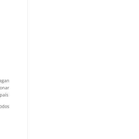
pagan
ionar
 país
modos