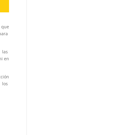
s que
para
 las
ni en
cción
e los