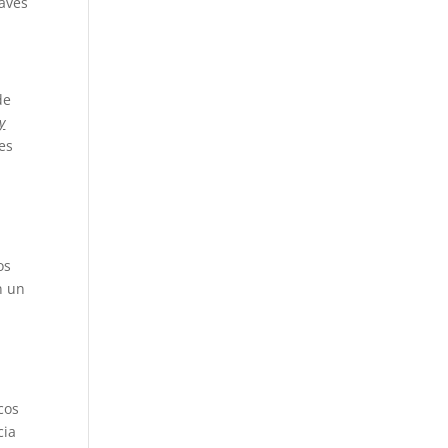
ravés
de
y
es
os
n un
cos
cia