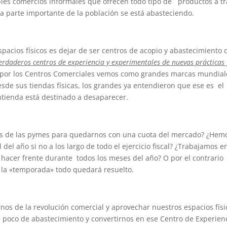
ples comercios informales que ofrecen todo tipo de productos a t
a parte importante de la población se está abasteciendo.
pacios físicos es dejar de ser centros de acopio y abastecimiento 
erdaderos centros de experiencia y experimentales de nuevas prácticas 
por los Centros Comerciales vemos como grandes marcas mundial
de sus tiendas físicas, los grandes ya entendieron que ese es el
ntienda está destinado a desaparecer.
s de las pymes para quedarnos con una cuota del mercado? ¿Hem
 del año si no a los largo de todo el ejercicio fiscal? ¿Trabajamos e
 hacer frente durante todos los meses del año? O por el contrario
 la «temporada» todo quedará resuelto.
nos de la revolución comercial y aprovechar nuestros espacios físi
a poco de abastecimiento y convertirnos en ese Centro de Experien