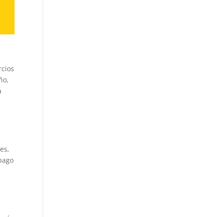
rcios
ño,
a
es,
 pago