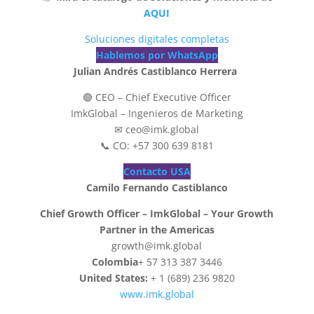
AQUI
Soluciones digitales completas
Hablemos por WhatsApp
Julian Andrés Castiblanco Herrera
🟢 CEO – Chief Executive Officer
ImkGlobal – Ingenieros de Marketing
✉ ceo@imk.global
📞 CO: +57 300 639 8181
Contacto USA
Camilo Fernando Castiblanco
Chief Growth Officer – ImkGlobal – Your Growth
Partner in the Americas
growth@imk.global
Colombia
+ 57 313 387 3446
United States:
+ 1 (689) 236 9820
www.imk.global