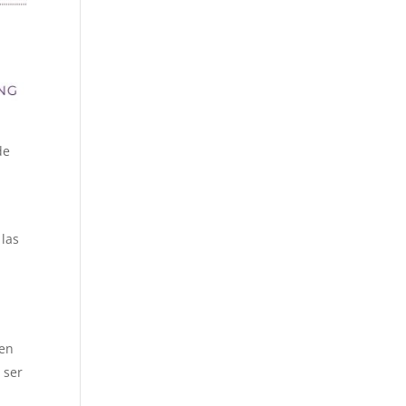
de
 las
 en
 ser