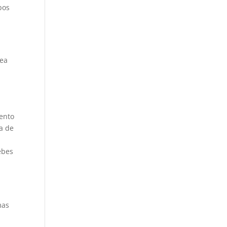
bos
rea
iento
a de
ebes
mas