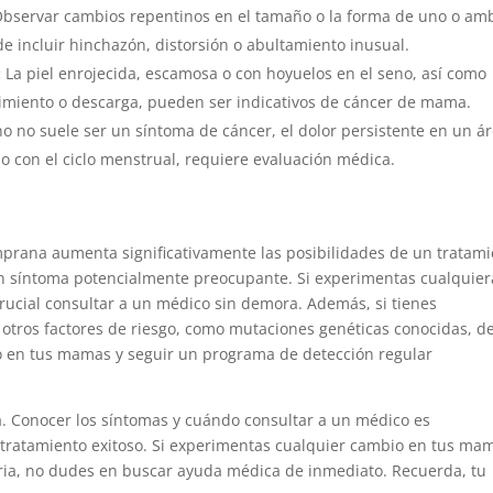
bservar cambios repentinos en el tamaño o la forma de uno o am
e incluir hinchazón, distorsión o abultamiento inusual.
:
La piel enrojecida, escamosa o con hoyuelos en el seno, así como
cimiento o descarga, pueden ser indicativos de cáncer de mama.
o no suele ser un síntoma de cáncer, el dolor persistente en un á
do con el ciclo menstrual, requiere evaluación médica.
prana aumenta significativamente las posibilidades de un tratam
gún síntoma potencialmente preocupante. Si experimentas cualquier
rucial consultar a un médico sin demora. Además, si tienes
otros factores de riesgo, como mutaciones genéticas conocidas, d
o en tus mamas y seguir un programa de detección regular
a. Conocer los síntomas y cuándo consultar a un médico es
tratamiento exitoso. Si experimentas cualquier cambio en tus ma
ria, no dudes en buscar ayuda médica de inmediato. Recuerda, tu