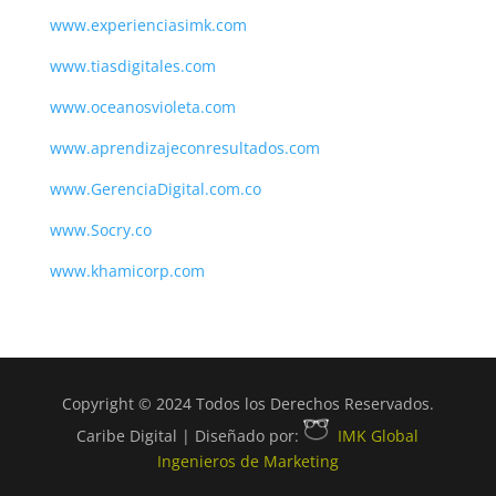
www.experienciasimk.com
www.tiasdigitales.com
www.oceanosvioleta.com
www.aprendizajeconresultados.com
www.GerenciaDigital.com.co
www.Socry.co
www.khamicorp.com
Copyright © 2024 Todos los Derechos Reservados.
Caribe Digital | Diseñado por:
IMK Global
Ingenieros de Marketing