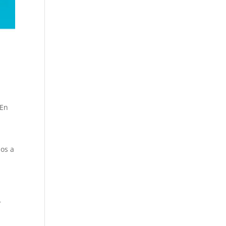
 En
ios a
r