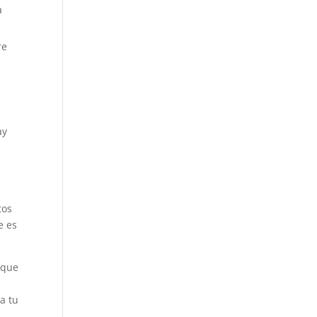
a
re
ay
tos
e es
 que
a tu