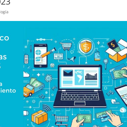
023
logía