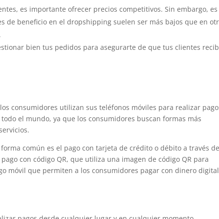
entes, es importante ofrecer precios competitivos. Sin embargo, es
s de beneficio en el dropshipping suelen ser más bajos que en ot
.
estionar bien tus pedidos para asegurarte de que tus clientes reci
los consumidores utilizan sus teléfonos móviles para realizar pago
n todo el mundo, ya que los consumidores buscan formas más
ervicios.
 forma común es el pago con tarjeta de crédito o débito a través d
l pago con código QR, que utiliza una imagen de código QR para
go móvil que permiten a los consumidores pagar con dinero digital
izar pagos desde cualquier lugar y en cualquier momento.