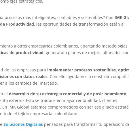
como ejes estratégicos.
cia procesos más inteligentes, confiables y sostenibles? Con
IMK Gl
 de Productividad
, las oportunidades de transformación están al
iento a otros empresarios colombianos, aportando metodologías
íticas de productividad
, generando planes de mejora alineados con
ad de las empresas para
implementar procesos sostenibles, opti
cisiones con datos reales
. Con ello, ayudamos a construir compañí
er a los cambios del mercado.
en el
desarrollo de su estrategia comercial y de posicionamiento
,
iento externo. Esto se traduce en mayor rentabilidad, clientes
zo. En IMK Global estamos comprometidos con ser ese aliado estraté
n todo el tejido empresarial colombiano.
de
Soluciones Digitales
pensadas para transformar tu operación: d