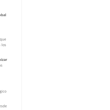
obal
 que
 los
mizar
as
gico
esde