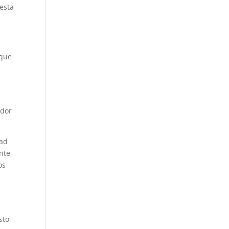
esta
 que
edor
dad
nte
os
sto