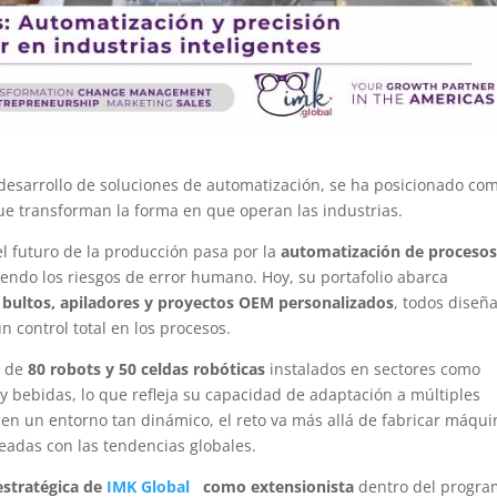
 desarrollo de soluciones de automatización, se ha posicionado co
ue transforman la forma en que operan las industrias.
l futuro de la producción pasa por la
automatización de proceso
iendo los riesgos de error humano. Hoy, su portafolio abarca
y bultos, apiladores y proyectos OEM personalizados
, todos diseñ
n control total en los procesos.
s de
80 robots y 50 celdas robóticas
instalados en sectores como
 y bebidas, lo que refleja su capacidad de adaptación a múltiples
 en un entorno tan dinámico, el reto va más allá de fabricar máqui
neadas con las tendencias globales.
estratégica de
IMK Global
como extensionista
dentro del progr