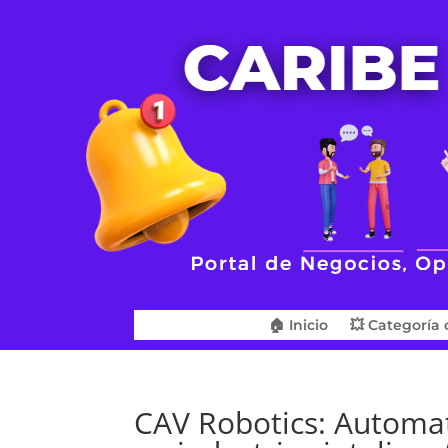
🏠 Inicio
💥 Categoría 
CAV Robotics: Automati