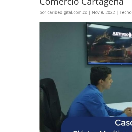
Comercio Cartagena
por
caribedigital.com.co
|
Nov 8, 2022
|
Tecno