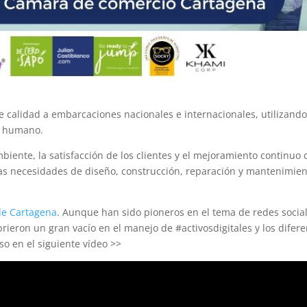
de calidad a embarcaciones nacionales e internacionales, utilizando
po humano.
ente, la satisfacción de los clientes y el mejoramiento continuo 
las necesidades de diseño, construcción, reparación y mantenimie
de Cartagena
. Aunque han sido pioneros en el tema de redes socia
ieron un gran vacío en el manejo de #activosdigitales y los difere
o en el siguiente vídeo >>