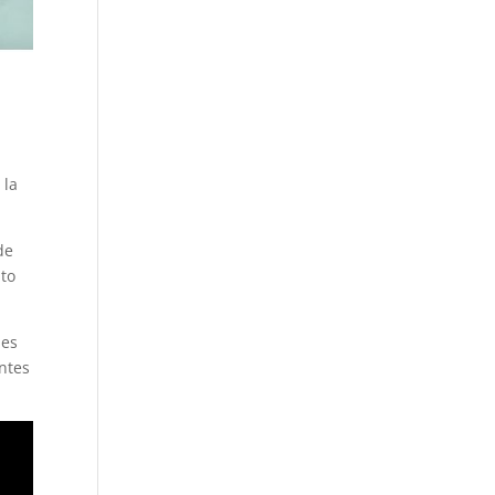
 la
de
nto
les
ntes