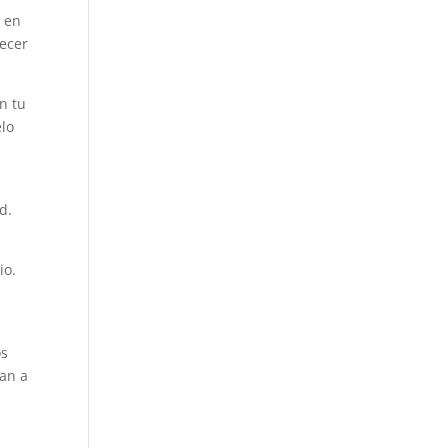
e en
lecer
n tu
elo
d.
io.
a
os
ian a