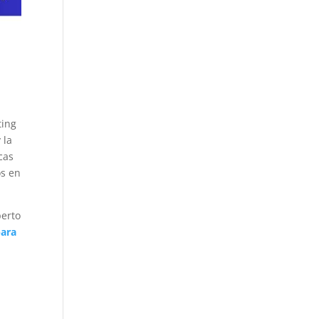
ting
 la
cas
os en
perto
para