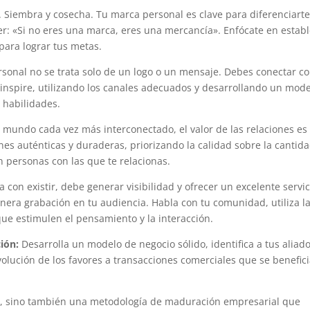
a. Siembra y cosecha. Tu marca personal es clave para diferenciart
ler: «Si no eres una marca, eres una mercancía». Enfócate en estab
para lograr tus metas.
sonal no se trata solo de un logo o un mensaje. Debes conectar co
 inspire, utilizando los canales adecuados y desarrollando un mod
 habilidades.
mundo cada vez más interconectado, el valor de las relaciones es
nes auténticas y duraderas, priorizando la calidad sobre la cantida
n personas con las que te relacionas.
 con existir, debe generar visibilidad y ofrecer un excelente servic
nera grabación en tu audiencia. Habla con tu comunidad, utiliza l
ue estimulen el pensamiento y la interacción.
ión:
Desarrolla un modelo de negocio sólido, identifica a tus aliad
 Evolución de los favores a transacciones comerciales que se benefic
o, sino también una metodología de maduración empresarial que