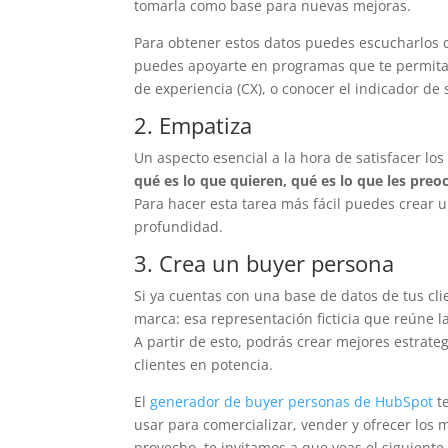
tomarla como base para nuevas mejoras.
Para obtener estos datos puedes escucharlos d
puedes apoyarte en programas que te permita
de experiencia (CX), o conocer el indicador de 
2. Empatiza
Un aspecto esencial a la hora de satisfacer lo
qué es lo que quieren, qué es lo que les preo
Para hacer esta tarea más fácil puedes crear
profundidad.
3. Crea un buyer persona
Si ya cuentas con una base de datos de tus cl
marca: esa representación ficticia que reúne la
A partir de esto, podrás crear mejores estrateg
clientes en potencia.
El
generador de buyer personas de HubSpot
te
usar para comercializar, vender y ofrecer los m
provecho, te invitamos a que veas el siguiente