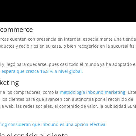
 ecommerce
rcas cuenten con presencia en internet, especialmente una tiend
ductos y recibirlos en su casa, o bien recogerlos en la sucursal fís
 y llegó para quedarse, pues casi todo el mundo ya ha adoptado e
 espera que crezca 16,8 % a nivel global.
keting
ar a los compradores, como la
metodología inbound marketing
. Est
a los clientes para que avancen con autonomía por el recorrido de
a web, las redes sociales, el contenido de valor, la publicidad SEM
eting consideran que inbound es una opción efectiva.
a el servicio al cliente