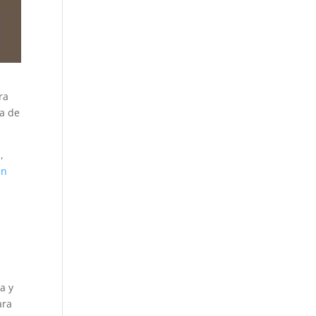
ra
ia de
,
en
a y
ara