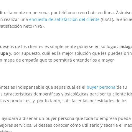
irectamente en persona, por teléfono o en chats en línea. Asimis
n realizar una
encuesta de satisfacción del cliente
(CSAT), la encu
satisfacción neto (NPS).
s deseos de los clientes es simplemente ponerse en su lugar,
indag
cupa
y, por supuesto, cuál es la mejor solución que les puedes bri
 un mapa de empatía que te permitirá entenderlos a mayor
ientes es indispensable que sepas cuál es el
buyer persona
de tu
s características demográficas y psicológicas para ser tu cliente id
ias y productos, y, por lo tanto, satisfacer las necesidades de los
 ayudará a diseñar un buyer persona que toda tu empresa pueda
ejores servicios. Si deseas conocer cómo utilizarlo y sacarle el má
 video: