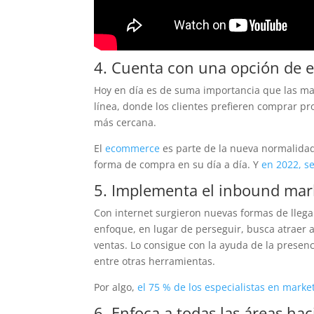
4. Cuenta con una opción de
Hoy en día es de suma importancia que las ma
línea, donde los clientes prefieren comprar pro
más cercana.
El
ecommerce
es parte de la nueva normalidad
forma de compra en su día a día. Y
en 2022, se
5. Implementa el inbound mar
Con internet surgieron nuevas formas de lleg
enfoque, en lugar de perseguir, busca atraer 
ventas. Lo consigue con la ayuda de la presenci
entre otras herramientas.
Por algo,
el 75 % de los especialistas en mark
6. Enfoca a todas las áreas haci