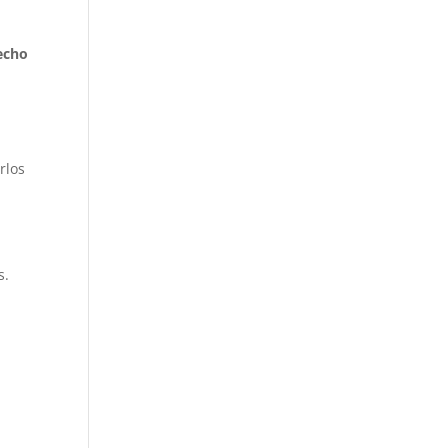
fecho
rlos
s.